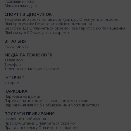
Розкладне ліжко
Вішалка для одягу
СПОРТ І ВІДПОЧИНОК
Екскурсія або урок про місцеву культуру Оплачується окремо
Піші прогулянки Поза територією помешкання
Верхова їзда Оплачується окремоПоза територією помешкання
Піші екскурсії Оплачується окремо
ВІТАЛЬНЯ
Робочий стіл
МЕДІА ТА ТЕХНОЛОГІЇ
Телевізор
Телефон
Телевізор з плоским екраном
ІНТЕРНЕТ
Інтернет
ПАРКОВКА
Парковка на вулиці
Паркування автомобіля працівником готелю
Паркування для осіб з обмеженими можливостями
ПОСЛУГИ ПРИБИРАННЯ
Щоденне прибирання
Прес для штанів Оплачується окремо
Прасування одягу Оплачується окремо