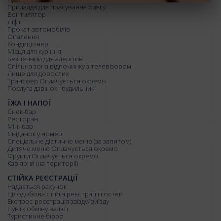
Приладдя для прасування одягу
Вентилятор
Ліфт
Прокат автомобілів
Опалення
Кондиціонер
Місця для куріння
Безпечний для алергіків
Спільна зона відпочинку з телевізором
Лише для дорослих
Трансфер Оплачується окремо
Послуга дзвінок-"будильник"
ЇЖА І НАПОЇ
Снек-бар
Ресторан
Міні-бар
Сніданок у номері
Спеціальне дієтичне меню (за запитом)
Дитяче меню Оплачується окремо
Фрукти Оплачується окремо
Кав'ярня (на території)
СТІЙКА РЕЄСТРАЦІЇ
Надається рахунок
Цілодобова стійка реєстрації гостей
Експрес-реєстрація заїзду/виїзду
Пунтк обміну валют
Туристичне бюро