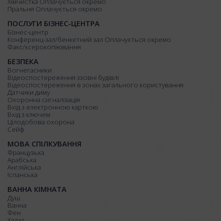
Хімчистка Оплачується окремо
Пральня Оплачується окремо
ПОСЛУГИ БІЗНЕС-ЦЕНТРА
Бізнес-центр
Конференц-зал/бенкетний зал Оплачується окремо
Факс/ксерокопіювання
БЕЗПЕКА
Вогнегасники
Відеоспостереження ззовні будівлі
Відеоспостереження в зонах загального користування
Датчики диму
Охоронна сигналізація
Вхід з електронною карткою
Вхід з ключем
Цілодобова охорона
Сейф
МОВА СПІЛКУВАННЯ
французька
арабська
англійська
іспанська
ВАННА КІМНАТА
Душ
Ванна
Фен
Халат