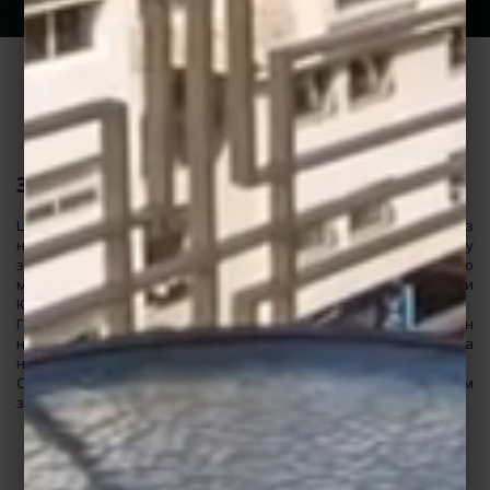
ZAHRAT AL JABAL
3-зірковий готель за адресою Фес
Цей готель розташований у самому центрі Феса, в одному з
найбільш вишуканих районів міста. Поїздка до аеропорту
займе в гостей усього 15 хвилин. До приголомшливого Старого
міста Феса, внесеного до списку об'єктів Світової спадщини
ЮНЕСКО, гості дістануться за 5 хвилин.
Готель славиться своєю високою якістю обслуговування. Кожен
номер готелю зі смаком оформлений і забезпечений усіма
необхідними зручностями. Деякі номери налічують балкон.
Співробітники готелю Zahrat Al Jabal докладуть максимум
зусиль, щоб зробити ваш відпочинок у Фесі незабутнім.