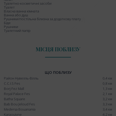
Туалетно-косметичні засоби
Туалет
Власна ванна кімната
Ванна або душ
Рушники/постільна білизна за додаткову плату
Біде
Рушники
Туалетний папір
МІСЦЯ ПОБЛИЗУ
ЩО ПОБЛИЗУ
Район Нувелль-Вілль
0,4 км
C.C.I.S Fes
0,8 км
Borj Fez Mall
1,3 км
Royal Palace Fes
2,1 км
Batha Square
3,2 км
Bab Bou Jeloud Fes
3,3 км
Medersa Bouanania
3,4 км
Karaouiyne
4,2 км