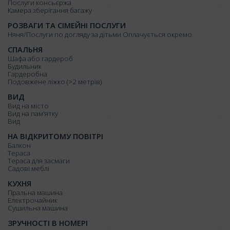
Послуги консьєржа
Камера зберігання багажу
РОЗВАГИ ТА СІМЕЙНІ ПОСЛУГИ
Няня/Послуги по догляду за дітьми Оплачується окремо
СПАЛЬНЯ
Шафа або гардероб
Будильник
Гардеробна
Подовжене ліжко (>2 метрів)
ВИД
Вид на місто
Вид на пам'ятку
Вид
НА ВІДКРИТОМУ ПОВІТРІ
Балкон
Тераса
Тераса для засмаги
Садові меблі
КУХНЯ
Пральна машина
Електрочайник
Сушильна машина
ЗРУЧНОСТІ В НОМЕРІ