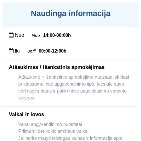
Naudinga informacija
Nuo
14:00-00:00h
Nuo
Iki
00:00-12:00h
until
Atšaukimas / išankstinis apmokėjimas
Atšaukimo ir išankstinio apmokėjimo nuostatai skiriasi
priklausomai nuo apgyvendinimo tipo. Įveskite savo
viešnagės datas ir patikrinkite pageidaujamo varianto
sąlygas.
Vaikai ir lovos
Vaikų apgyvendinimo nuostatai
Priimami bet kokio amžiaus vaikai.
Jei norite matyti teisingas kainas ir informaciją apie