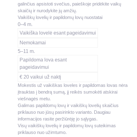
galinčius apsistoti svečius, paieškoje pridėkite vaikų
skaičių ir nurodykite jų amžių.
Vaikiškų lovelių ir papildomų lovų nuostatai
0–4 m.
Vaikiška lovelė esant pageidavimui
Nemokamai
5–11 m.
Papildoma lova esant
pageidavimui
€ 20 vaikui už naktį
Mokestis už vaikiškas loveles ir papildomas lovas nėra
įtrauktas į bendrą sumą, jį reikės sumokėti atskirai
viešnagės metu.
Galimas papildomų lovų ir vaikiškų lovelių skaičius
priklauso nuo jūsų pasirinkto varianto. Daugiau
informacijos rasite peržiūrėję jo sąlygas.
Visų vaikiškų lovelių ir papildomų lovų suteikimas
priklauso nuo užimtumo.