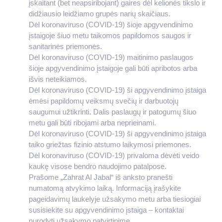
įskaitant (bet neapsiribojant) gaires dėl kelionės tikslo ir
didžiausio leidžiamo grupės narių skaičiaus.
Dėl koronaviruso (COVID-19) šioje apgyvendinimo
įstaigoje šiuo metu taikomos papildomos saugos ir
sanitarinės priemonės.
Dėl koronaviruso (COVID-19) maitinimo paslaugos
šioje apgyvendinimo įstaigoje gali būti apribotos arba
išvis neteikiamos.
Dėl koronaviruso (COVID-19) ši apgyvendinimo įstaiga
ėmėsi papildomų veiksmų svečių ir darbuotojų
saugumui užtikrinti. Dalis paslaugų ir patogumų šiuo
metu gali būti ribojami arba neprieinami.
Dėl koronaviruso (COVID-19) ši apgyvendinimo įstaiga
taiko griežtas fizinio atstumo laikymosi priemones.
Dėl koronaviruso (COVID-19) privaloma dėvėti veido
kaukę visose bendro naudojimo patalpose.
Prašome „Zahrat Al Jabal“ iš anksto pranešti
numatomą atvykimo laiką. Informaciją įrašykite
pageidavimų laukelyje užsakymo metu arba tiesiogiai
susisiekite su apgyvendinimo įstaiga – kontaktai
nurodyti užsakymo patvirtinime.