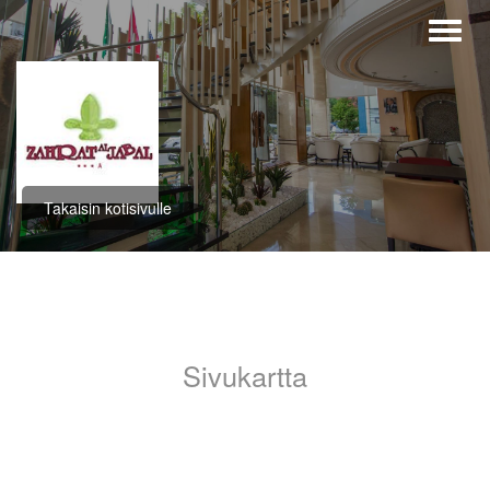
Takaisin kotisivulle
Sivukartta